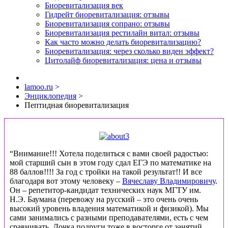
Биоревитализация век
Гидрейт биоревитализация: отзывы
Биоревитализация сопрано: отзывы
Биоревитализация рестилайн витал: отзывы
Как часто можно делать биоревитализацию?
Биоревитализация: через сколько виден эффект?
Цитолайф биоревитализация: цена и отзывы
lamoo.ru
>
Энциклопедия
>
Пептидная биоревитализация
“Внимание!!! Хотела поделиться с вами своей радостью:
мой старший сын в этом году сдал ЕГЭ по математике на
88 баллов!!!! За год с тройки на такой результат!! И все
благодаря вот этому человеку –
Вячеславу Владимировичу
.
Он – репетитор-кандидат технических наук МГТУ им.
Н.Э. Баумана (перевожу на русский – это очень очень
высокий уровень владения математикой и физикой). Мы
сами занимались с разными преподавателями, есть с чем
сравнивать. Дочка подруги тоже в восторге от занятий