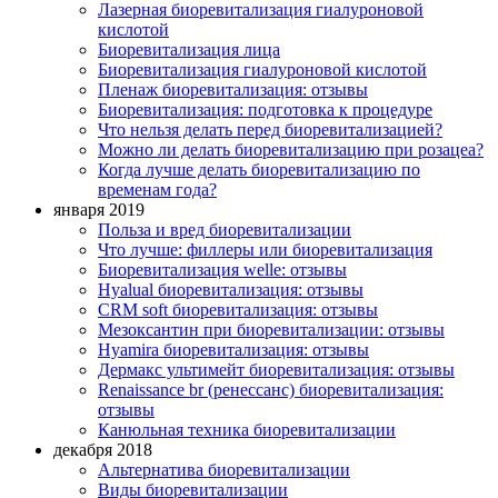
Лазерная биоревитализация гиалуроновой
кислотой
Биоревитализация лица
Биоревитализация гиалуроновой кислотой
Пленаж биоревитализация: отзывы
Биоревитализация: подготовка к процедуре
Что нельзя делать перед биоревитализацией?
Можно ли делать биоревитализацию при розацеа?
Когда лучше делать биоревитализацию по
временам года?
января 2019
Польза и вред биоревитализации
Что лучше: филлеры или биоревитализация
Биоревитализация welle: отзывы
Нyalual биоревитализация: отзывы
СRM soft биоревитализация: отзывы
Мезоксантин при биоревитализации: отзывы
Hyamira биоревитализация: отзывы
Дермакс ультимейт биоревитализация: отзывы
Renaissance br (ренессанс) биоревитализация:
отзывы
Канюльная техника биоревитализации
декабря 2018
Альтернатива биоревитализации
Виды биоревитализации