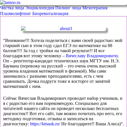
Чистка лица
Энциклопедия
Пилинг лица
Мезотерапия
Плазмолифтинг
Биоревитализация
“Внимание!!! Хотела поделиться с вами своей радостью: мой
старший сын в этом году сдал ЕГЭ по математике на 88
баллов!!!! За год с тройки на такой результат!! И все
благодаря вот этому человеку –
Вячеславу Владимировичу
.
Он – репетитор-кандидат технических наук МГТУ им. Н.Э.
Баумана (перевожу на русский – это очень очень высокий
уровень владения математикой и физикой). Мы сами
занимались с разными преподавателями, есть с чем
сравнивать. Дочка подруги тоже в восторге от занятий
математикой с ним.
Сейчас Вячеслав Владимирович проводит набор учеников, и
я с радостью его вам порекомендую. Специально для
читателей нашего сайта он проведет несколько бесплатных
диагностик!! Вот его сайт, там можно почитать про него, его
методику подготовки, отзывы и записаться на
диагностику:
https://ktnauk.ru/
Не благодарите!! Ваша Алиса)“.