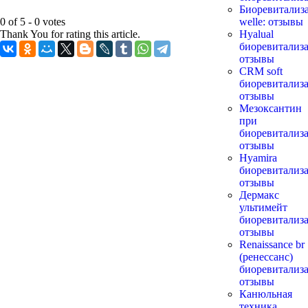
Биоревитализ
0 of 5 - 0 votes
welle: отзывы
Thank You for rating this article.
Нyalual
биоревитализа
отзывы
СRM soft
биоревитализа
отзывы
Мезоксантин
при
биоревитализ
отзывы
Hyamira
биоревитализа
отзывы
Дермакс
ультимейт
биоревитализа
отзывы
Renaissance br
(ренессанс)
биоревитализа
отзывы
Канюльная
техника