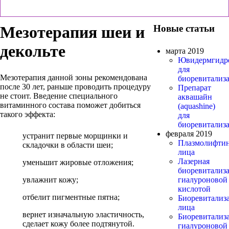
Мезотерапия шеи и
Новые статьи
декольте
марта 2019
Ювидермгидр
для
Мезотерапия данной зоны рекомендована
биоревитализ
после 30 лет, раньше проводить процедуру
Препарат
не стоит. Введение специального
аквашайн
витаминного состава поможет добиться
(aquashine)
такого эффекта:
для
биоревитализ
февраля 2019
устранит первые морщинки и
Плазмолифти
складочки в области шеи;
лица
Лазерная
уменьшит жировые отложения;
биоревитализ
увлажнит кожу;
гиалуроновой
кислотой
отбелит пигментные пятна;
Биоревитализ
лица
вернет изначальную эластичность,
Биоревитализ
сделает кожу более подтянутой.
гиалуроновой