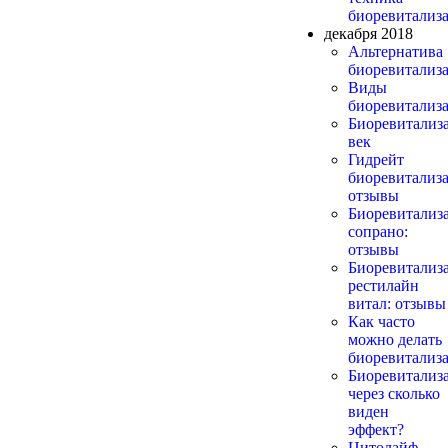
биоревитализ
декабря 2018
Альтернатива
биоревитализ
Виды
биоревитализ
Биоревитализ
век
Гидрейт
биоревитализа
отзывы
Биоревитализ
сопрано:
отзывы
Биоревитализ
рестилайн
витал: отзывы
Как часто
можно делать
биоревитализ
Биоревитализ
через сколько
виден
эффект?
Цитолайф