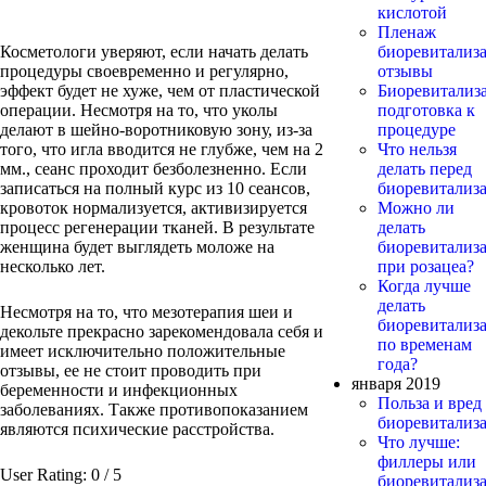
кислотой
Пленаж
Косметологи уверяют, если начать делать
биоревитализа
процедуры своевременно и регулярно,
отзывы
эффект будет не хуже, чем от пластической
Биоревитализ
операции. Несмотря на то, что уколы
подготовка к
делают в шейно-воротниковую зону, из-за
процедуре
того, что игла вводится не глубже, чем на 2
Что нельзя
мм., сеанс проходит безболезненно. Если
делать перед
записаться на полный курс из 10 сеансов,
биоревитализ
кровоток нормализуется, активизируется
Можно ли
процесс регенерации тканей. В результате
делать
женщина будет выглядеть моложе на
биоревитализ
несколько лет.
при розацеа?
Когда лучше
делать
Несмотря на то, что мезотерапия шеи и
биоревитализ
декольте прекрасно зарекомендовала себя и
по временам
имеет исключительно положительные
года?
отзывы, ее не стоит проводить при
января 2019
беременности и инфекционных
Польза и вред
заболеваниях. Также противопоказанием
биоревитализ
являются психические расстройства.
Что лучше:
филлеры или
User Rating:
0
/
5
биоревитализ