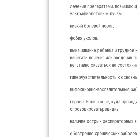
лечение препаратами, повышающ
ультрафиолетовым лучам;
низкий болевой порог;
фобия уколов;
вынашивание ребенка и грудное
избегать лечения или введения 
негативно сказаться на состояни
гиперчувствительность к основн
инфекционно-воспалительные заб
герпес. Если в зоне, куда прово
спровоцироватьрецидив;
наличие острых респираторных з
обострение хронических заболев