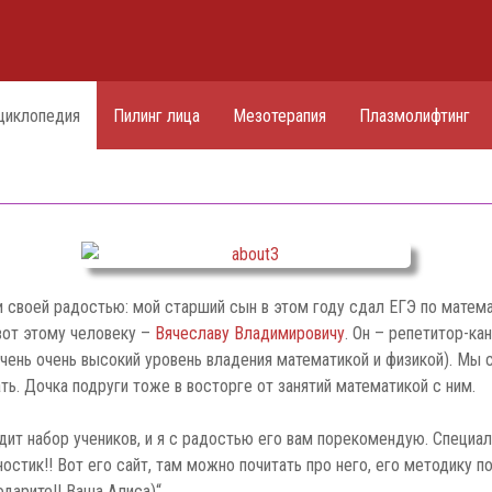
циклопедия
Пилинг лица
Мезотерапия
Плазмолифтинг
и своей радостью: мой старший сын в этом году сдал ЕГЭ по математи
 вот этому человеку –
Вячеславу Владимировичу
. Он – репетитор-ка
очень очень высокий уровень владения математикой и физикой). Мы
ть. Дочка подруги тоже в восторге от занятий математикой с ним.
ит набор учеников, и я с радостью его вам порекомендую. Специал
стик!! Вот его сайт, там можно почитать про него, его методику по
дарите!! Ваша Алиса)“.