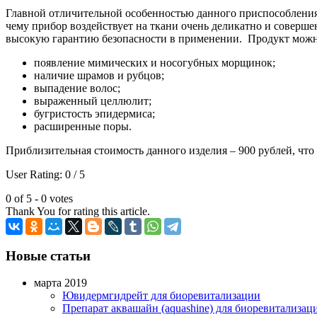
Главной отличительной особенностью данного приспособления 
чему прибор воздействует на ткани очень деликатно и соверше
высокую гарантию безопасности в применении. Продукт можно
появление мимических и носогубных морщинок;
наличие шрамов и рубцов;
выпадение волос;
выраженный целлюлит;
бугристость эпидермиса;
расширенные поры.
Приблизительная стоимость данного изделия – 900 рублей, чт
User Rating:
0
/
5
0 of 5 - 0 votes
Thank You for rating this article.
Новые статьи
марта 2019
Ювидермгидрейт для биоревитализации
Препарат аквашайн (aquashine) для биоревитализац