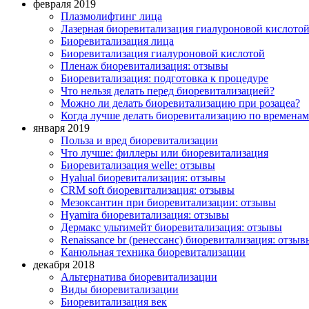
февраля 2019
Плазмолифтинг лица
Лазерная биоревитализация гиалуроновой кислото
Биоревитализация лица
Биоревитализация гиалуроновой кислотой
Пленаж биоревитализация: отзывы
Биоревитализация: подготовка к процедуре
Что нельзя делать перед биоревитализацией?
Можно ли делать биоревитализацию при розацеа?
Когда лучше делать биоревитализацию по временам
января 2019
Польза и вред биоревитализации
Что лучше: филлеры или биоревитализация
Биоревитализация welle: отзывы
Нyalual биоревитализация: отзывы
СRM soft биоревитализация: отзывы
Мезоксантин при биоревитализации: отзывы
Hyamira биоревитализация: отзывы
Дермакс ультимейт биоревитализация: отзывы
Renaissance br (ренессанс) биоревитализация: отзыв
Канюльная техника биоревитализации
декабря 2018
Альтернатива биоревитализации
Виды биоревитализации
Биоревитализация век