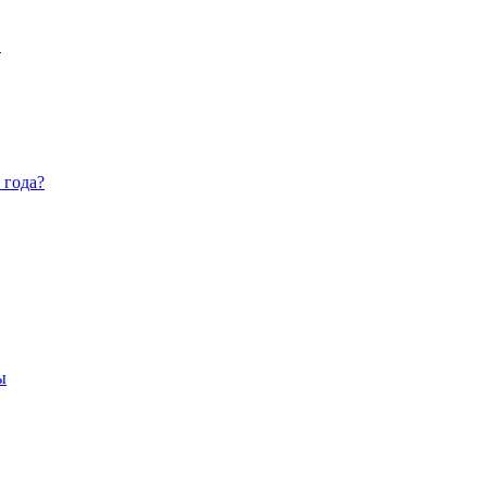
й
 года?
ы