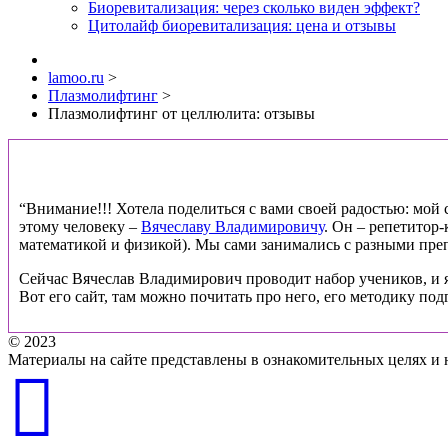
Биоревитализация: через сколько виден эффект?
Цитолайф биоревитализация: цена и отзывы
lamoo.ru
>
Плазмолифтинг
>
Плазмолифтинг от целлюлита: отзывы
“Внимание!!! Хотела поделиться с вами своей радостью: мой ст
этому человеку –
Вячеславу Владимировичу
. Он – репетитор
математикой и физикой). Мы сами занимались с разными препо
Сейчас Вячеслав Владимирович проводит набор учеников, и я
Вот его сайт, там можно почитать про него, его методику под
© 2023
Материалы на сайте представлены в ознакомительных целях и 