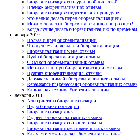
Биоревитализация гиалуроновой кислотой
Пленаж биоревитализация: отзывы
Биоревитализация: подготовка к процедуре
Что нельзя делать перед биоревитализацией?
Можно ли делать биоревитализацию при розацеа?
Когда лучше делать биоревитализацию по временам
января 2019
Польза и вред биоревитализации
Что лучше: филлеры или биоревитализация
Биоревитализация welle: отзывы
Нyalual биоревитализация: отзывы
СRM soft биоревитализация: отзывы
Мезоксантин при биоревитализации: отзывы
Hyamira биоревитализация: отзывы
Дермакс ультимейт биоревитализация: отзывы
Renaissance br (ренессанс) биоревитализация: отзыв
Канюльная техника биоревитализации
декабря 2018
Альтернатива биоревитализации
Виды биоревитализации
Биоревитализация век
Гидрейт биоревитализация: отзывы
Биоревитализация сопрано: отзывы
Биоревитализация рестилайн витал: отзывы
Как часто можно делать биоревитализацию?