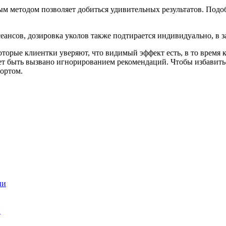
ым методом позволяет добиться удивительных результатов. Под
сеансов, дозировка уколов также подтирается индивидуально, в 
орые клиентки уверяют, что видимый эффект есть, в то время 
ет быть вызвано игнорированием рекомендаций. Чтобы избавить
портом.
ии
й