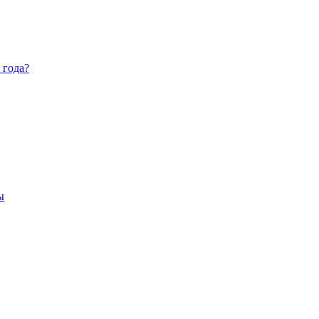
 года?
ы