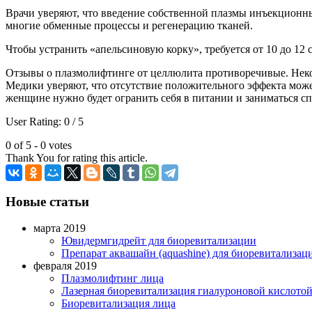
Врачи уверяют, что введение собственной плазмы инъекционн
многие обменные процессы и регенерацию тканей.
Чтобы устранить «апельсиновую корку», требуется от 10 до 12 
Отзывы о плазмолифтинге от целлюлита противоречивые. Некот
Медики уверяют, что отсутствие положительного эффекта мож
женщине нужно будет огранить себя в питании и заниматься с
User Rating:
0
/
5
0 of 5 - 0 votes
Thank You for rating this article.
Новые статьи
марта 2019
Ювидермгидрейт для биоревитализации
Препарат аквашайн (aquashine) для биоревитализац
февраля 2019
Плазмолифтинг лица
Лазерная биоревитализация гиалуроновой кислото
Биоревитализация лица