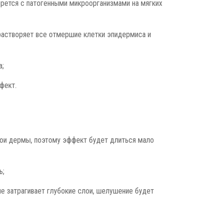
рется с патогенными микроорганизмами на мягких
растворяет все отмершие клетки эпидермиса и
а;
фект.
лои дермы, поэтому эффект будет длиться мало
ь;
не затрагивает глубокие слои, шелушение будет