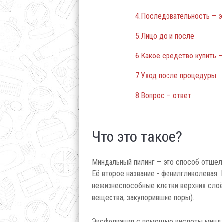
4.Последовательность – 
5.Лицо до и после
6.Какое средство купить 
7.Уход после процедуры
8.Вопрос – ответ
Что это такое?
Миндальный пилинг – это способ отшел
Её второе название - фенилгликолевая
нежизнеспособные клетки верхних слоё
вещества, закупорившие поры).
Эксфолиация с помощью кислоты минда