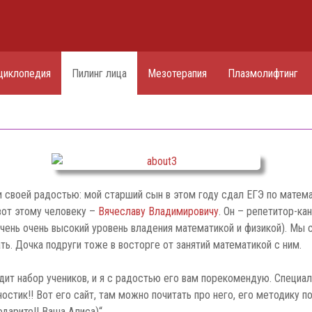
циклопедия
Пилинг лица
Мезотерапия
Плазмолифтинг
и своей радостью: мой старший сын в этом году сдал ЕГЭ по математи
 вот этому человеку –
Вячеславу Владимировичу
. Он – репетитор-ка
очень очень высокий уровень владения математикой и физикой). Мы
ть. Дочка подруги тоже в восторге от занятий математикой с ним.
ит набор учеников, и я с радостью его вам порекомендую. Специал
стик!! Вот его сайт, там можно почитать про него, его методику по
дарите!! Ваша Алиса)“.