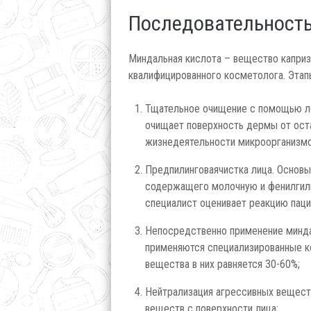
Последовательность
Миндальная кислота – вещество каприз
квалифицированного косметолога. Этап
Тщательное очищение с помощью лос
очищает поверхность дермы от ост
жизнедеятельности микроорганизмо
Предпилинговаячистка лица. Основы
содержащего молочную и фенилгили
специалист оценивает реакцию пац
Непосредственно применение минда
применяются специализированные к
вещества в них равняется 30-60%;
Нейтрализация агрессивных вещест
веществ с поверхности лица;