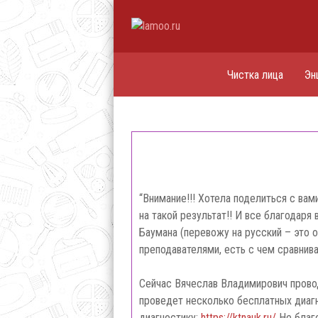
Чистка лица
Эн
“Внимание!!! Хотела поделиться с вам
на такой результат!! И все благодаря
Баумана (перевожу на русский – это 
преподавателями, есть с чем сравнива
Сейчас Вячеслав Владимирович провод
проведет несколько бесплатных диагно
диагностику:
https://ktnauk.ru/
Не благо