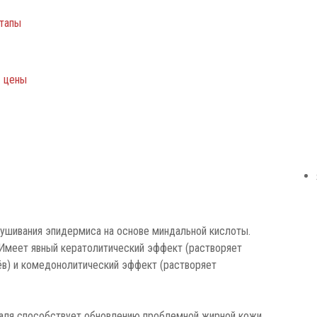
этапы
– цены
ушивания эпидермиса на основе миндальной кислоты.
. Имеет явный кератолитический эффект (растворяет
в) и комедонолитический эффект (растворяет
ля способствует обновлению проблемной жирной кожи.