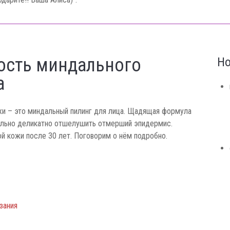
ость миндального
Но
а
и – это миндальный пилинг для лица. Щадящая формула
ально деликатно отшелушить отмерший эпидермис.
й кожи после 30 лет. Поговорим о нём подробно.
зания