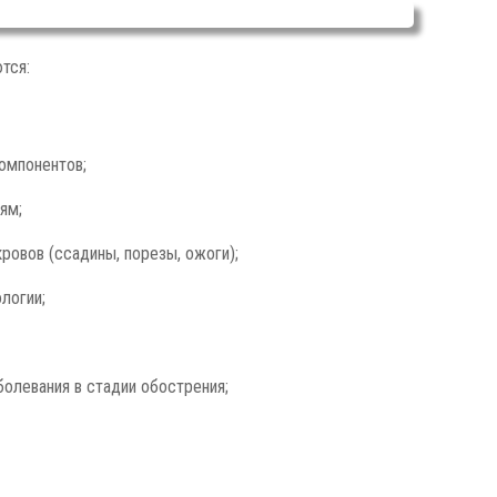
тся:
омпонентов;
ям;
овов (ссадины, порезы, ожоги);
логии;
олевания в стадии обострения;