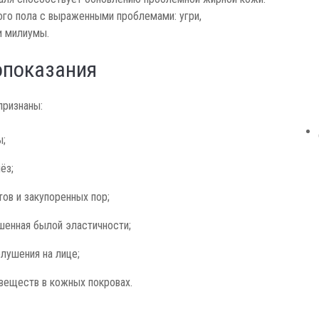
го пола с выраженными проблемами: угри,
и милиумы.
опоказания
признаны:
ы;
ёз;
ов и закупоренных пор;
шенная былой эластичности;
лушения на лице;
веществ в кожных покровах.