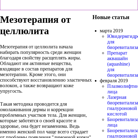
Мезотерапия от
Новые статьи
целлюлита
марта 2019
Ювидермгидр
для
Мезотерапия от целлюлита начала
биоревитализ
набирать популярность среди женщин
Препарат
благодаря свойству расщеплять жиры.
аквашайн
Обладают им активные вещества,
(aquashine)
входящие в состав препаратов для
для
мезотерапии. Кроме этого, они
биоревитализ
способствуют восстановлению эластичных
февраля 2019
волокон, а также возвращают коже
Плазмолифти
упругость.
лица
Лазерная
биоревитализ
Такая методика проводится для
гиалуроновой
омолаживания дермы и коррекции
кислотой
проблемных участков тела. Для женщин,
Биоревитализ
которые заботятся о своей красоте и
лица
здоровье, она будет незаменима. Ведь
Биоревитализ
именно женский пол чаще всего страдает
гиалуроновой
от проблемы появления "лимонной корки"