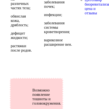
заболевания
различных
биоревитализа
почек;
частях тела;
цена и
отзывы
инфекции;
обвислая
кожа,
заболевания
дряблость;
системы
кроветворения;
дефицит
жидкости;
варикозное
расширение вен.
растяжки
после родов.
Возможно
появление
тошноты и
головокружения.