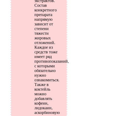
экстрактов.
Состав
конкретного
препарата
напрямую
зависит от
степени
тяжести
жировых
отложений.
Каждое из
средств тоже
имеет ряд
противопоказаний,
с которыми
обязательно
нужно
ознакомиться.
Также в
коктейль
можно
добавлять
кофеин,
лидокаин,
аскорбиновую