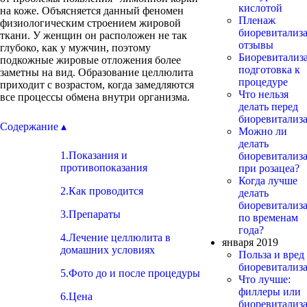
кислотой
на коже. Объясняется данный феномен
Пленаж
физиологическим строением жировой
биоревитализа
ткани. У женщин он расположен не так
отзывы
глубоко, как у мужчин, поэтому
Биоревитализ
подкожные жировые отложения более
подготовка к
заметны на вид. Образование целлюлита
процедуре
приходит с возрастом, когда замедляются
Что нельзя
все процессы обмена внутри организма.
делать перед
биоревитализ
Содержание ▴
Можно ли
делать
1.Показания и
биоревитализ
противопоказания
при розацеа?
Когда лучше
2.Как проводится
делать
биоревитализ
3.Препараты
по временам
года?
4.Лечение целлюлита в
января 2019
домашних условиях
Польза и вред
биоревитализ
5.Фото до и после процедуры
Что лучше:
филлеры или
6.Цена
биоревитализ