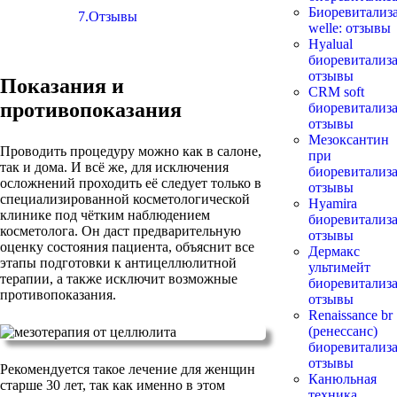
Биоревитализ
7.Отзывы
welle: отзывы
Нyalual
биоревитализа
отзывы
Показания и
СRM soft
противопоказания
биоревитализа
отзывы
Мезоксантин
Проводить процедуру можно как в салоне,
при
так и дома. И всё же, для исключения
биоревитализ
осложнений проходить её следует только в
отзывы
специализированной косметологической
Hyamira
клинике под чётким наблюдением
биоревитализа
косметолога. Он даст предварительную
отзывы
оценку состояния пациента, объяснит все
Дермакс
этапы подготовки к антицеллюлитной
ультимейт
терапии, а также исключит возможные
биоревитализа
противопоказания.
отзывы
Renaissance br
(ренессанс)
биоревитализа
отзывы
Рекомендуется такое лечение для женщин
Канюльная
старше 30 лет, так как именно в этом
техника