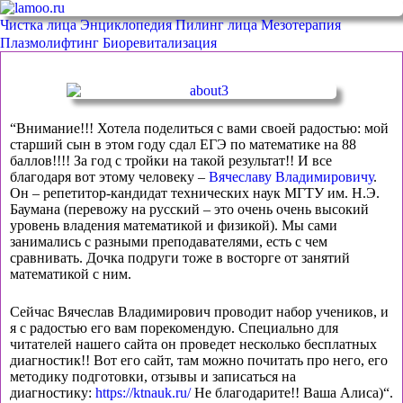
Чистка лица
Энциклопедия
Пилинг лица
Мезотерапия
Плазмолифтинг
Биоревитализация
“Внимание!!! Хотела поделиться с вами своей радостью: мой
старший сын в этом году сдал ЕГЭ по математике на 88
баллов!!!! За год с тройки на такой результат!! И все
благодаря вот этому человеку –
Вячеславу Владимировичу
.
Он – репетитор-кандидат технических наук МГТУ им. Н.Э.
Баумана (перевожу на русский – это очень очень высокий
уровень владения математикой и физикой). Мы сами
занимались с разными преподавателями, есть с чем
сравнивать. Дочка подруги тоже в восторге от занятий
математикой с ним.
Сейчас Вячеслав Владимирович проводит набор учеников, и
я с радостью его вам порекомендую. Специально для
читателей нашего сайта он проведет несколько бесплатных
диагностик!! Вот его сайт, там можно почитать про него, его
методику подготовки, отзывы и записаться на
диагностику:
https://ktnauk.ru/
Не благодарите!! Ваша Алиса)“.