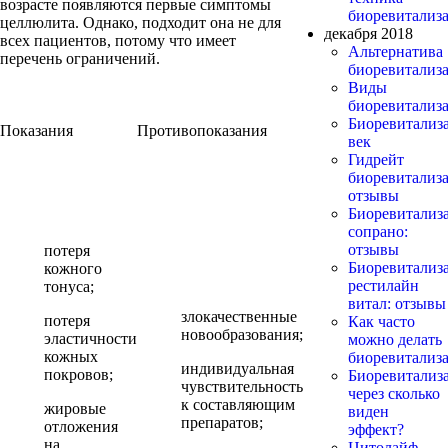
возрасте появляются первые симптомы
биоревитализ
целлюлита. Однако, подходит она не для
декабря 2018
всех пациентов, потому что имеет
Альтернатива
перечень ограничений.
биоревитализ
Виды
биоревитализ
Биоревитализ
Показания
Противопоказания
век
Гидрейт
биоревитализа
отзывы
Биоревитализ
сопрано:
отзывы
потеря
Биоревитализ
кожного
рестилайн
тонуса;
витал: отзывы
злокачественные
потеря
Как часто
новообразования;
эластичности
можно делать
кожных
биоревитализ
индивидуальная
покровов;
Биоревитализ
чувствительность
через сколько
к составляющим
жировые
виден
препаратов;
отложения
эффект?
на
Цитолайф