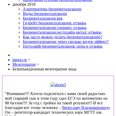
декабря 2018
Альтернатива биоревитализации
Виды биоревитализации
Биоревитализация век
Гидрейт биоревитализация: отзывы
Биоревитализация сопрано: отзывы
Биоревитализация рестилайн витал: отзывы
Как часто можно делать биоревитализацию?
Биоревитализация: через сколько виден эффект?
Цитолайф биоревитализация: цена и отзывы
lamoo.ru
>
Мезотерапия
>
Безинъекционная мезотерапия лица
“Внимание!!! Хотела поделиться с вами своей радостью:
мой старший сын в этом году сдал ЕГЭ по математике на
88 баллов!!!! За год с тройки на такой результат!! И все
благодаря вот этому человеку –
Вячеславу Владимировичу
.
Он – репетитор-кандидат технических наук МГТУ им.