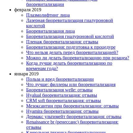
биоревитализации
февраля 2019
Плазмолифтинг лица
Лазерная биоревитализация гиалуроновой
кислотой
Биоревитализация лица
Биоревитализация гиалуроновой кислотой
Пленаж биоревитализация: отзывы
Биоревитализация: подготовка к процедуре
Что нельзя делать перед биоревитализацией?
Можно ли делать биоревитализацию при розацеа?
Когда лучше делать биоревитализацию по
временам года?
января 2019
Польза и вред биоревитализации
Что лучше: филлеры или биоревитализация
Биоревитализация welle: отзывы
Нyalual биоревитализация: отзывы
СRM soft биоревитализация: отзывы
Мезоксантин при биоревитализации: отзывы
Hyamira биоревитализация: отзывы
Дермакс ультимейт биоревитализация: отзывы
Renaissance br (ренессанс) биоревитализация:
отзывы
Канюльная техника биоревитализации